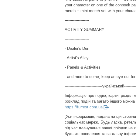
your character on one of the conbook pa
merch + mini merch set with your charac
--------------------
ACTIVITY SUMMARY:
--------------------
- Dealer's Den
- Artist's Alley
- Panels & Activities
- and more to come, keep an eye out for
-------------------------------український-----------
Інформацію про подію, карти, розділ «
розклад подій та багато іншого можна 
https://furrest.com.ua
[Уся інформація, надана на цій сторінц
соціальних мереж. Будь ласка, ретел
під час планування вашої поїздки на
будь-які оновлення та загальну інфор