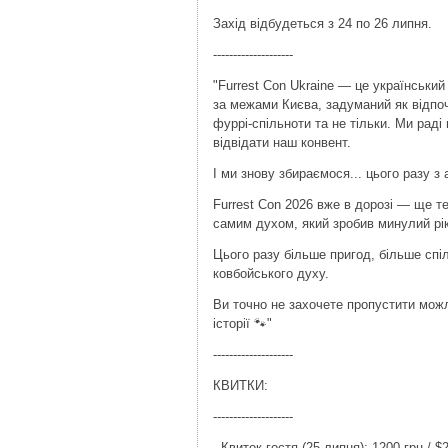
Захід відбудеться з 24 по 26 липня.
--------------------
"Furrest Con Ukraine — це українськи
за межами Києва, задуманий як відпоч
фуррі-спільноти та не тільки. Ми раді
відвідати наш конвент.
І ми знову збираємося... цього разу 
Furrest Con 2026 вже в дорозі — ще т
самим духом, який зробив минулий рі
Цього разу більше пригод, більше спі
ковбойського духу.
Ви точно не захочете пропустити можл
історії 🐾"
--------------------
КВИТКИ:
--------------------
- Квиток гостя (25 липня): 1200 грн / $