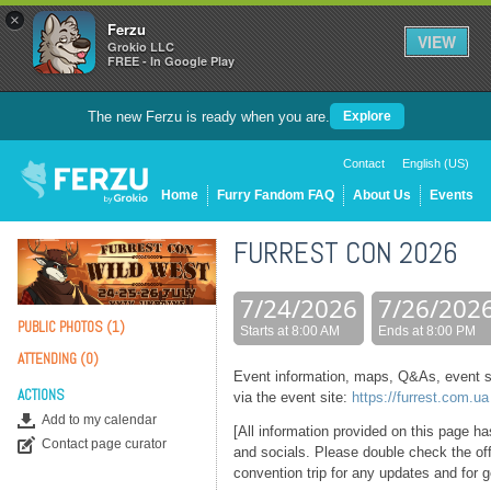
×
Ferzu
VIEW
Grokio LLC
FREE - In Google Play
The new Ferzu is ready when you are.
Explore
Contact
English (US)
Home
Furry Fandom FAQ
About Us
Events
FURREST CON 2026
7/24/2026
7/26/202
PUBLIC PHOTOS (1)
Starts at 8:00 AM
Ends at 8:00 PM
ATTENDING (0)
Event information, maps, Q&As, event s
ACTIONS
via the event site:
https://furrest.com.ua
Add to my calendar
[All information provided on this page h
Contact page curator
and socials. Please double check the off
convention trip for any updates and for g