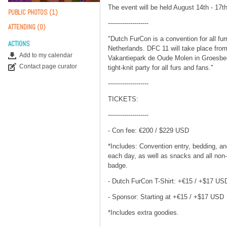
The event will be held August 14th - 17th
PUBLIC PHOTOS (1)
--------------------
ATTENDING (0)
"Dutch FurCon is a convention for all fur
ACTIONS
Netherlands. DFC 11 will take place fro
Add to my calendar
Vakantiepark de Oude Molen in Groesbeek
Contact page curator
tight-knit party for all furs and fans."
--------------------
TICKETS:
--------------------
- Con fee: €200 / $229 USD
*Includes: Convention entry, bedding, an
each day, as well as snacks and all non-
badge.
- Dutch FurCon T-Shirt: +€15 / +$17 US
- Sponsor: Starting at +€15 / +$17 USD
*Includes extra goodies.