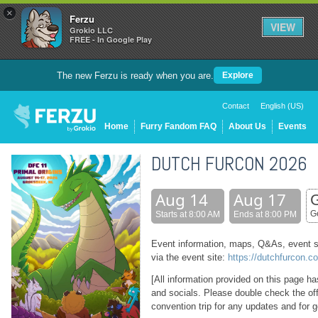
×
Ferzu
VIEW
Grokio LLC
FREE - In Google Play
The new Ferzu is ready when you are.
Explore
Contact
English (US)
Home
Furry Fandom FAQ
About Us
Events
DUTCH FURCON 2026
Aug 14
Aug 17
G
Starts at 8:00 AM
Ends at 8:00 PM
Event information, maps, Q&As, event s
via the event site:
https://dutchfurcon.c
[All information provided on this page h
and socials. Please double check the off
convention trip for any updates and for g